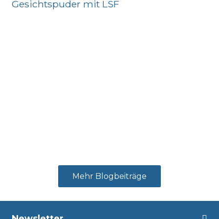
Gesichtspuder mit LSF
Di
Mehr Blogbeiträge
Newsletter