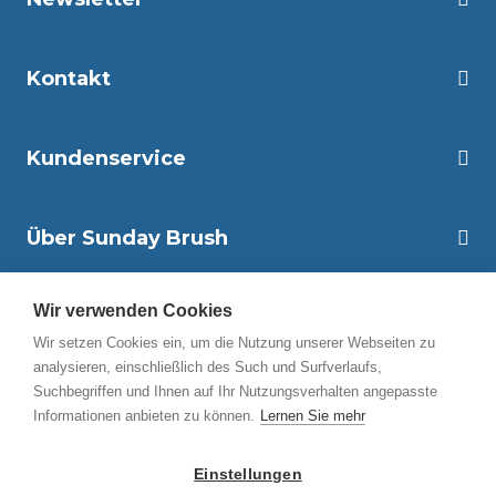
Kontakt
Kundenservice
Über Sunday Brush
Wir verwenden Cookies
Folgen Sie uns
Wir setzen Cookies ein, um die Nutzung unserer Webseiten zu
analysieren, einschließlich des Such und Surfverlaufs,
Zahlungsmethoden
Suchbegriffen und Ihnen auf Ihr Nutzungsverhalten angepasste
Informationen anbieten zu können.
Lernen Sie mehr
Einstellungen
© 2026 – Sunday Brush